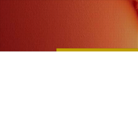
APOTHEKE ZUR GOLDENEN ROSE
Mag. Jarisch KG
1070 Wien, Neubaugasse 37
Telefon: 523 22 46, Fax: 523 22 46 22
E-Mail: apotheke@goldenerose.at
UID-Nr: ATU 11860609
Firmenbuchnummer: FN 1975f