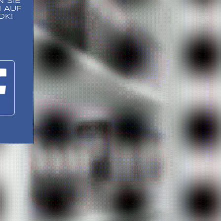
 SIE
 AUF
OK!