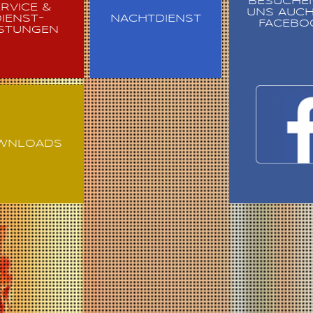
BESUCHEN
RVICE &
UNS AUCH
IENST-
NACHTDIENST
FACEBO
ISTUNGEN
WNLOADS