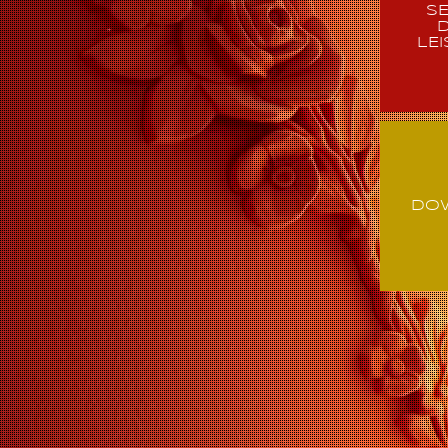
SE
D
LE
DO