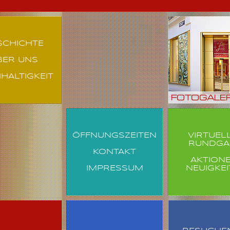
SCHICHTE
BER UNS
HALTIGKEIT
ÖFFNUNGSZEITEN
VIRTUEL
RUNDGA
KONTAKT
AKTION
IMPRESSUM
NEUIGKE