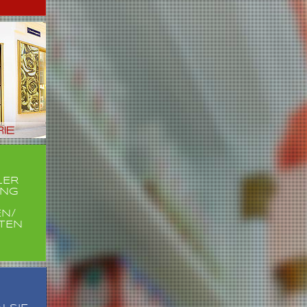
LER
NG
EN/
ITEN