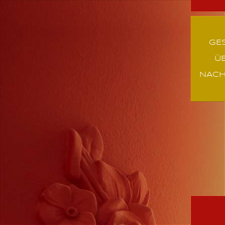
GE
Ü
NACH